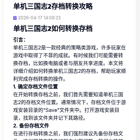
单机三国志2存档转换攻略
2026-04-17 14:09:23
单机三国志2如何转换存档
引言：
单机三国志2是一款经典的策略类游戏，许多玩家在
游戏中取得了不菲的成就。有时候我们可能需要转
换存档，比如换电脑或者与朋友共享进度。本文将
详细介绍如何转换单机三国志2的存档，帮助玩家顺
利完成存档转换的操作。
1. 确定存档文件位置
在开始转换存档之前，我们首先需要知道单机三国
志2的存档文件位置。通常情况下，存档文件位于游
戏安装目录的“Save”文件夹中。打开游戏安装目
录，找到该文件夹并记下其路径。
2. 备份存档文件
在进行存档转换之前，我们强烈建议先备份存档文