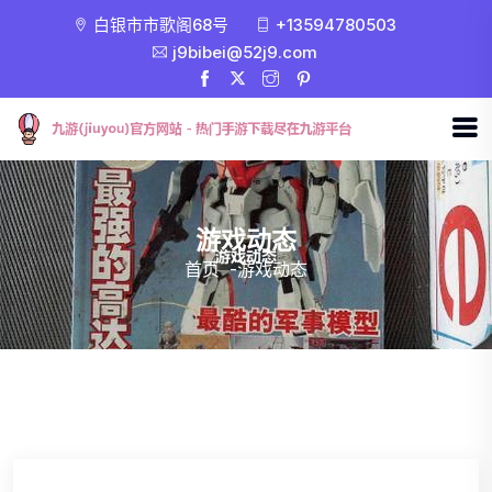
白银市市歌阁68号
+13594780503
j9bibei@52j9.com
游戏动态
首页
-
游戏动态