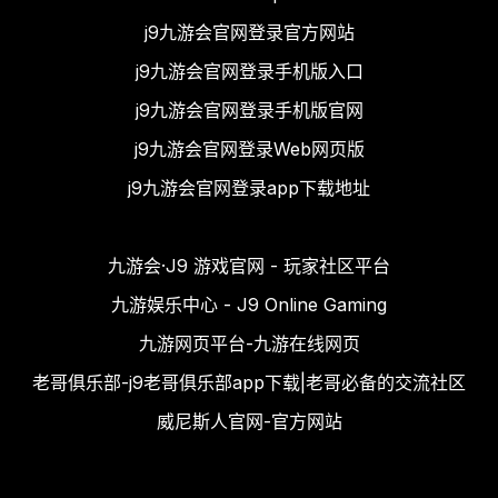
j9九游会官网登录官方网站
j9九游会官网登录手机版入口
j9九游会官网登录手机版官网
j9九游会官网登录Web网页版
j9九游会官网登录app下载地址
九游会·J9 游戏官网 - 玩家社区平台
九游娱乐中心 - J9 Online Gaming
九游网页平台-九游在线网页
老哥俱乐部-j9老哥俱乐部app下载|老哥必备的交流社区
威尼斯人官网-官方网站