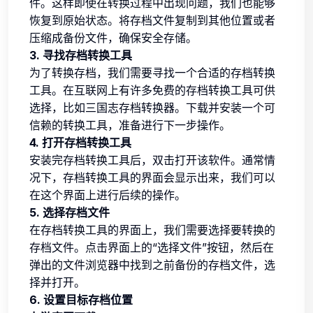
件。这样即使在转换过程中出现问题，我们也能够
恢复到原始状态。将存档文件复制到其他位置或者
压缩成备份文件，确保安全存储。
3. 寻找存档转换工具
为了转换存档，我们需要寻找一个合适的存档转换
工具。在互联网上有许多免费的存档转换工具可供
选择，比如三国志存档转换器。下载并安装一个可
信赖的转换工具，准备进行下一步操作。
4. 打开存档转换工具
安装完存档转换工具后，双击打开该软件。通常情
况下，存档转换工具的界面会显示出来，我们可以
在这个界面上进行后续的操作。
5. 选择存档文件
在存档转换工具的界面上，我们需要选择要转换的
存档文件。点击界面上的“选择文件”按钮，然后在
弹出的文件浏览器中找到之前备份的存档文件，选
择并打开。
6. 设置目标存档位置