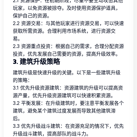
2.1 资源保护：在初期阶段，尽量不要主动攻击其他
玩家，以免资源被掠夺。及时使用资源保护道具，
保护自己的资源。
2.2 资源交易：与其他玩家进行资源交易，可以快速
获取所需资源。合理利用市场系统，进行资源交
易。
2.3 资源重点投资：根据自己的需求，合理分配资源
投资，优先发展自己需要的资源，提高升级效率。
3. 建筑升级策略
建筑升级是快速升级的关键。以下是一些建筑升级
的策略：
3.1 优先升级资源建筑：资源建筑的升级可以提高资
源产量，优先升级资源建筑可以快速积累资源。
3.2 平衡发展：在升级建筑时，要注意平衡发展各个
建筑，避免某个建筑过度发展而导致其他建筑滞
后。
3.3 优先升级战斗建筑：在资源充足的情况下，优先
升级战斗建筑，提高部队的战斗力。