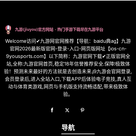
Welcome访问✔九游网官网推荐【导航：baidu典ag】九游
官网2026最新版官网-登录-入口-网页版网址【ios-cn-
9yousports.com】以下简称：九游官网下载✔正版官网全
站,全称:九游官网首页,稳定18年信誉推荐安全.保障!极致体
验！预测未来最好的方法就是去创造未来.j9九游会官网登录,
会员登录后,进入全站入口,下载APP后体验电子竞技,真人互
动与体育类游戏,网页与手机版支持流畅适配,带来极致体
验。
导航