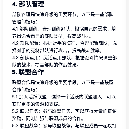
4. 部队管理
部队管理是快速升级的重要环节。以下是一些部队
管理的技巧：
4.1 部队训练：合理训练部队，根据自己的需求，培
养出适合自己的部队类型，提高战斗力。
4.2 部队配置：根据对手的情况，合理配置部队，选
择对手的克制部队进行攻击，提高战斗胜率。
4.3 部队运用：灵活运用部队，根据战斗情况调整部
队的战术，提高部队的作战效果。
5. 联盟合作
联盟合作是快速升级的重要手段。以下是一些联盟
合作的技巧：
5.1 加入活跃联盟：选择一个活跃的联盟加入，可以
获得更多的资源和支援。
5.2 联盟任务：参与联盟任务，可以获得大量的资源
奖励，同时加强与联盟成员的合作。
5.3 联盟战争：参与联盟战争，与联盟成员一起攻打