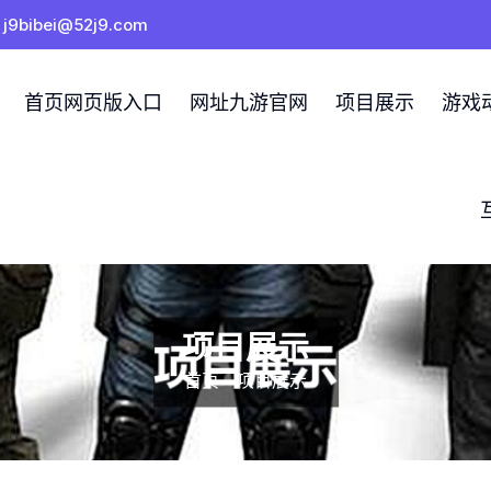
j9bibei@52j9.com
首页网页版入口
网址九游官网
项目展示
游戏
项目展示
首页
-
项目展示