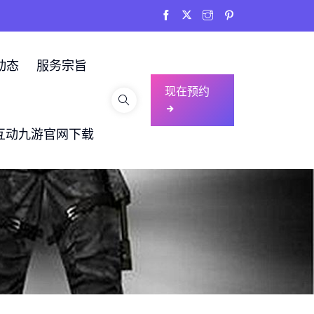
动态
服务宗旨
现在预约
互动九游官网下载